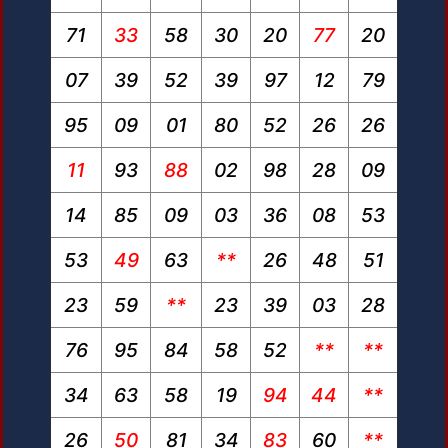
71
33
58
30
20
77
20
07
39
52
39
97
12
79
95
09
01
80
52
26
26
11
93
88
02
98
28
09
14
85
09
03
36
08
53
53
49
63
**
26
48
51
23
59
**
23
39
03
28
76
95
84
58
52
**
**
34
63
58
19
94
44
**
26
50
81
34
83
60
**