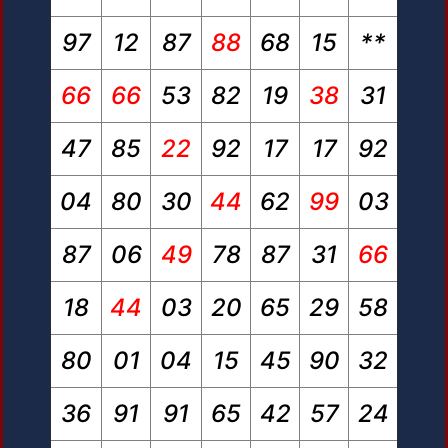
97
12
87
88
68
15
**
66
66
53
82
19
38
31
47
85
22
92
17
17
92
04
80
30
44
62
99
03
87
06
49
78
87
31
66
18
44
03
20
65
29
58
80
01
04
15
45
90
32
36
91
91
65
42
57
24