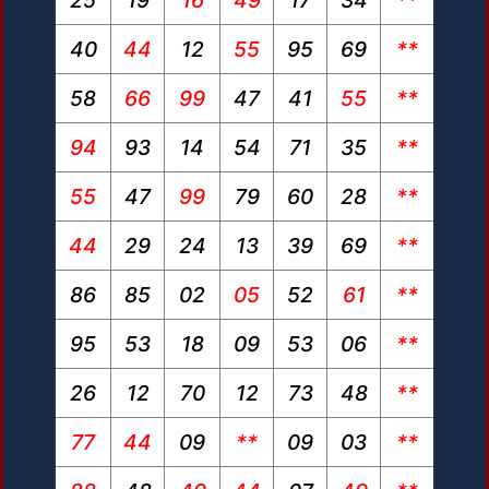
25
19
16
49
17
34
**
40
44
12
55
95
69
**
58
66
99
47
41
55
**
94
93
14
54
71
35
**
55
47
99
79
60
28
**
44
29
24
13
39
69
**
86
85
02
05
52
61
**
95
53
18
09
53
06
**
26
12
70
12
73
48
**
77
44
09
**
09
03
**