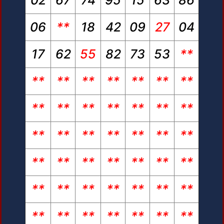
02
67
74
95
15
63
86
06
**
18
42
09
27
04
17
62
55
82
73
53
**
**
**
**
**
**
**
**
**
**
**
**
**
**
**
**
**
**
**
**
**
**
**
**
**
**
**
**
**
**
**
**
**
**
**
**
**
**
**
**
**
**
**