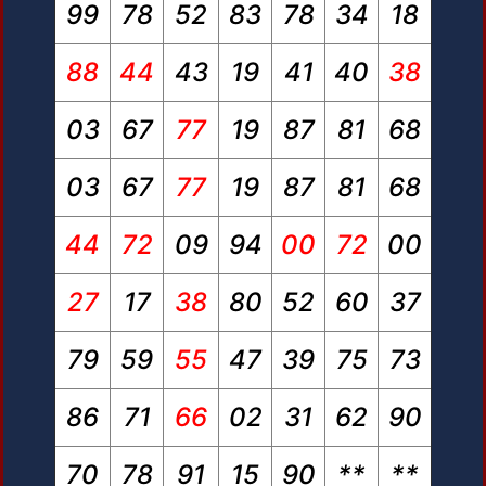
99
78
52
83
78
34
18
88
44
43
19
41
40
38
03
67
77
19
87
81
68
03
67
77
19
87
81
68
44
72
09
94
00
72
00
27
17
38
80
52
60
37
79
59
55
47
39
75
73
86
71
66
02
31
62
90
70
78
91
15
90
**
**