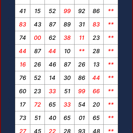
41
15
52
99
92
86
**
83
43
87
89
31
83
**
74
00
62
38
11
23
**
44
87
44
10
**
28
**
16
26
46
87
26
13
**
76
52
14
30
86
44
**
60
23
33
51
99
66
**
17
72
65
33
54
20
**
73
51
40
65
01
65
**
27
45
22
28
93
48
**