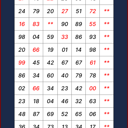
24
79
20
27
51
72
**
16
83
**
90
89
55
**
98
04
59
33
86
93
**
20
66
19
01
14
98
**
99
45
42
67
67
61
**
86
34
60
40
79
78
**
02
66
34
23
42
00
**
23
18
04
46
32
63
**
48
87
69
52
65
06
**
36
34
73
13
34
17
**